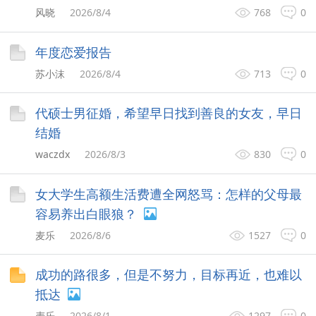
风晓
2026/8/4
768
0
年度恋爱报告
苏小沫
2026/8/4
713
0
代硕士男征婚，希望早日找到善良的女友，早日
结婚
waczdx
2026/8/3
830
0
女大学生高额生活费遭全网怒骂：怎样的父母最
容易养出白眼狼？
麦乐
2026/8/6
1527
0
成功的路很多，但是不努力，目标再近，也难以
抵达
麦乐
2026/8/1
1297
0