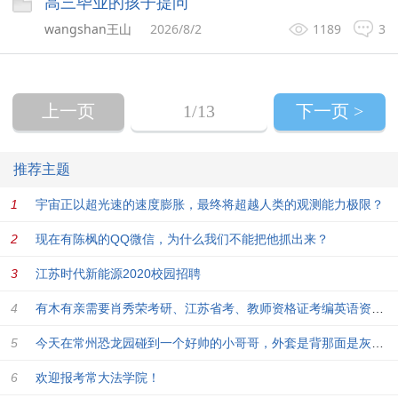
高三毕业的孩子提问
wangshan王山
2026/8/2
1189
3
上一页
1
/13
下一页 >
推荐主题
宇宙正以超光速的速度膨胀，最终将超越人类的观测能力极限？
现在有陈枫的QQ微信，为什么我们不能把他抓出来？
江苏时代新能源2020校园招聘
有木有亲需要肖秀荣考研、江苏省考、教师资格证考编英语资料毕业
今天在常州恐龙园碰到一个好帅的小哥哥，外套是背那面是灰色的衣
欢迎报考常大法学院！