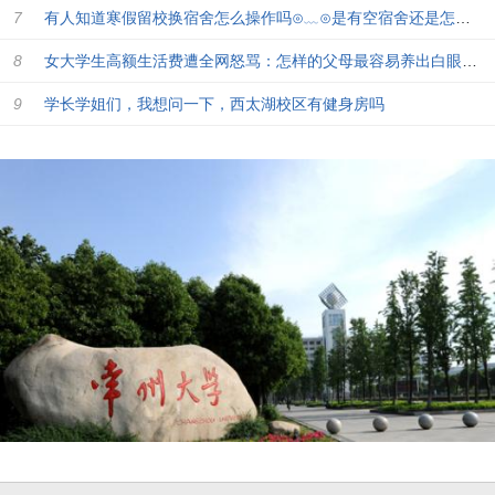
有人知道寒假留校换宿舍怎么操作吗⊙﹏⊙是有空宿舍还是怎么弄。
女大学生高额生活费遭全网怒骂：怎样的父母最容易养出白眼狼？
学长学姐们，我想问一下，西太湖校区有健身房吗