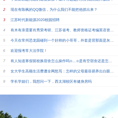
现在有陈枫的QQ微信，为什么我们不能把他抓出来？
江苏时代新能源2020校园招聘
有木有亲需要肖秀荣考研、江苏省考、教师资格证考编英语资料毕业
今天在常州恐龙园碰到一个好帅的小哥哥，外套是背那面是灰色的衣
欢迎报考常大法学院！
有人知道寒假留校换宿舍怎么操作吗⊙﹏⊙是有空宿舍还是怎么弄。
女大学生高额生活费遭全网怒骂：怎样的父母最容易养出白眼狼？
学长学姐们，我想问一下，西太湖校区有健身房吗