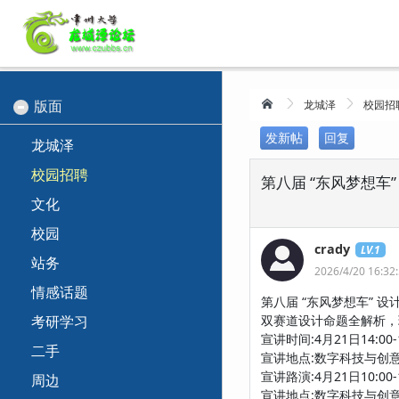
版面
龙城泽
校园招
发新帖
回复
龙城泽
校园招聘
第八届 “东风梦想车
文化
校园
crady
LV.1
站务
2026/4/20 16:32
情感话题
第八届 “东风梦想车” 
考研学习
双赛道设计命题全解析，
宣讲时间:4月21日14:00-1
二手
宣讲地点:数字科技与创意
宣讲路演:4月21日10:00-1
周边
宣讲地点:数字科技与创